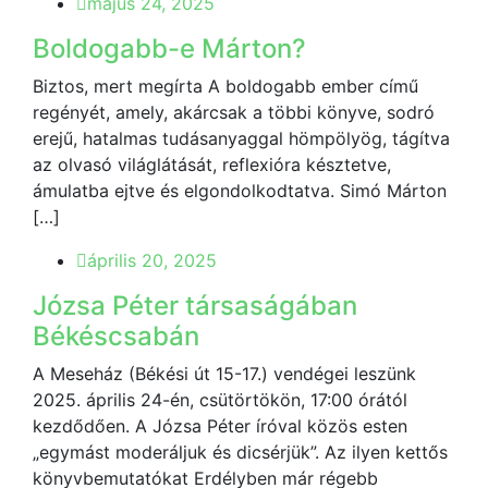
május 24, 2025
Boldogabb-e Márton?
Biztos, mert megírta A boldogabb ember című
regényét, amely, akárcsak a többi könyve, sodró
erejű, hatalmas tudásanyaggal hömpölyög, tágítva
az olvasó világlátását, reflexióra késztetve,
ámulatba ejtve és elgondolkodtatva. Simó Márton
[…]
április 20, 2025
Józsa Péter társaságában
Békéscsabán
A Meseház (Békési út 15-17.) vendégei leszünk
2025. április 24-én, csütörtökön, 17:00 órától
kezdődően. A Józsa Péter íróval közös esten
„egymást moderáljuk és dicsérjük”. Az ilyen kettős
könyvbemutatókat Erdélyben már régebb