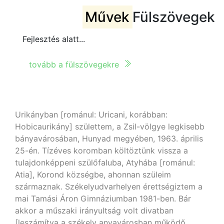
Művek
Fülszövegek
Fejlesztés alatt...
tovább a fülszövegekre
Urikányban [románul: Uricani, korábban:
Hobicaurikány] születtem, a Zsil-völgye legkisebb
bányavárosában, Hunyad megyében, 1963. április
25-én. Tízéves koromban költöztünk vissza a
tulajdonképpeni szülőfaluba, Atyhába [románul:
Atia], Korond községbe, ahonnan szüleim
származnak. Székelyudvarhelyen érettségiztem a
mai Tamási Áron Gimnáziumban 1981-ben. Bár
akkor a műszaki irányultság volt divatban
[leszámítva a székely anyavárosban működő