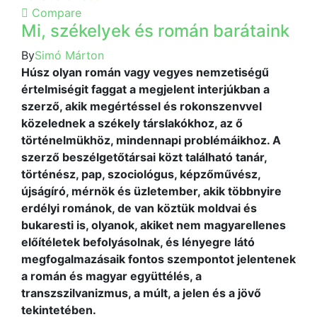
Compare
Mi, székelyek és román barátaink
By
Simó Márton
Húsz olyan román vagy vegyes nemzetiségű
értelmiségit faggat a megjelent interjúkban a
szerző, akik megértéssel és rokonszenvvel
közelednek a székely társlakókhoz, az ő
történelmükhöz, mindennapi problémáikhoz. A
szerző beszélgetőtársai közt található tanár,
történész, pap, szociológus, képzőművész,
újságíró, mérnök és üzletember, akik többnyire
erdélyi románok, de van köztük moldvai és
bukaresti is, olyanok, akiket nem magyarellenes
előítéletek befolyásolnak, és lényegre látó
megfogalmazásaik fontos szempontot jelentenek
a román és magyar együttélés, a
transzszilvanizmus, a múlt, a jelen és a jövő
tekintetében.